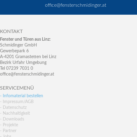
office@fensterschmidinger.at
KONTAKT
Fenster und Türen aus Linz:
Schmidinger GmbH
Gewerbepark 6
A-4201 Gramastetten bei Linz
Bezirk Urfahr Umgebung
Tel 07239 7031 0
office@fensterschmidinger.at
SERVICEMENÜ
- Infomaterial bestellen
- Impressum/AGB
- Datenschutz
- Nachhaltigkeit
- Downloads
- Projekte
- Partner
- Jobs