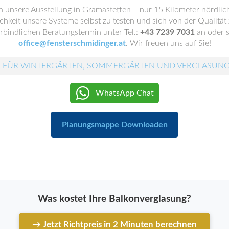
 unsere Ausstellung in Gramastetten – nur 15 Kilometer nördlic
chkeit unsere Systeme selbst zu testen und sich von der Qualität
rbindlichen Beratungstermin unter Tel.:
+43 7239 7031
an oder s
office@fensterschmidinger.at
.
Wir freuen uns auf Sie!
 FÜR WINTERGÄRTEN, SOMMERGÄRTEN UND VERGLASUN
WhatsApp Chat
Planungsmappe Downloaden
Was kostet Ihre Balkonverglasung?
→ Jetzt Richtpreis in 2 Minuten berechnen