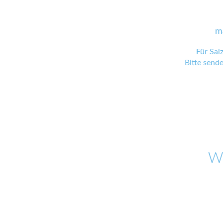
m
Für Sal
Bitte send
W