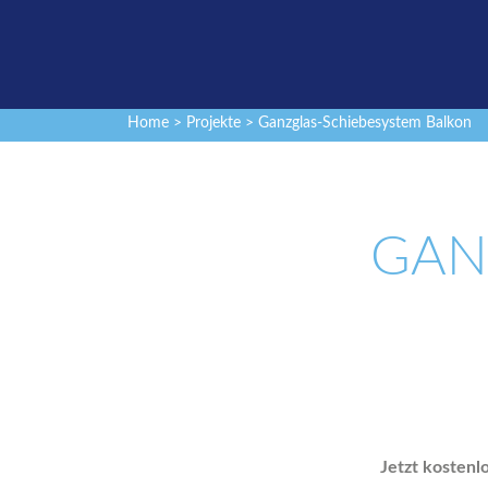
Home
>
Projekte
> Ganzglas-Schiebesystem Balkon
GAN
Jetzt kostenl