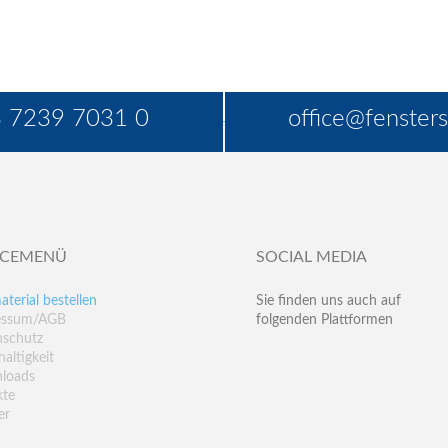
 7239 7031 0
office@fensters
ICEMENÜ
SOCIAL MEDIA
aterial bestellen
Sie finden uns auch auf
essum/AGB
folgenden Plattformen
nschutz
altigkeit
loads
kte
er