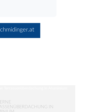
chmidinger.at
ERNE
RASSENÜBERDACHUNG IN
MINIUM