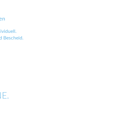
en
viduell.
 Bescheid.
E.