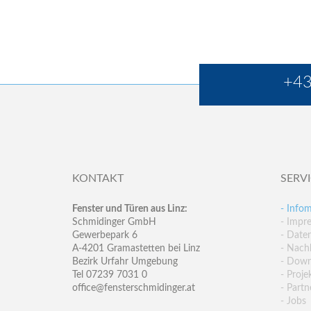
+43
KONTAKT
SERV
Fenster und Türen aus Linz:
- Infom
Schmidinger GmbH
- Impr
Gewerbepark 6
- Date
A-4201 Gramastetten bei Linz
- Nachh
Bezirk Urfahr Umgebung
- Down
Tel 07239 7031 0
- Proje
office@fensterschmidinger.at
- Partn
- Jobs