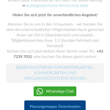
Andere Leser interessierten sich auch für diesen Beitrag
➔
Außergewöhnliche Windschutz Idee!
Holen Sie sich jetzt Ihr unverbindliches Angebot!
Kommen Sie zu uns in den Schauraum – wir beraten Sie
über die unterschiedlichen Möglichkeiten! Auch gerne bei
Ihnen vor Ort in Oberösterreich und unseren
Tätigkeitsbereichen (max. 1,5 Stunden Fahrtzeit vom
Standort)!
Sichern Sie sich jetzt einfach Ihren Termin unter Tel.:
+43
7239 7031
oder buchen Sie diesen gleich online!
BERATUNGSTERMIN FÜR WINTERGÄRTEN,
SOMMERGÄRTEN UND
VERGLASUNGSSYSTEME BUCHEN
WhatsApp Chat
Planungsmappe Downloaden