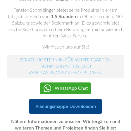
Fenster-Schmidinger bietet seine Produkte in einem
Tätigkeitsbereich von
1,5 Stunden
in Oberösterreich, NÖ,
Salzburg sowie der Steiermark an. Dies gewährleistet
rasche Reaktionszeiten beim Beratungstermin sowie auch
im After-Sales-Service.
Wir freuen uns auf Sie!
BERATUNGSTERMIN FÜR WINTERGÄRTEN,
SOMMERGÄRTEN UND
VERGLASUNGSSYSTEME BUCHEN
WhatsApp Chat
Planungsmappe Downloaden
Nähere Informationen zu unseren Wintergärten und
weiteren Themen und Projekten finden Sie hier: