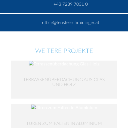
+43 7239 7031 0
office@fensterschmidinger.at
WEITERE PROJEKTE
TERRASSENÜBERDACHUNG AUS GLAS
UND HOLZ
TÜREN ZUM FALTEN IN ALUMINIUM