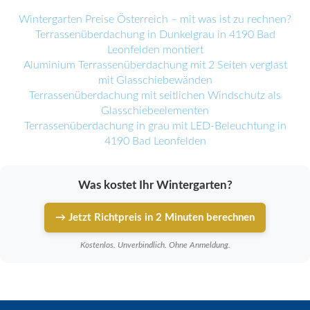
Wintergarten Preise Österreich – mit was ist zu rechnen?
Terrassenüberdachung in Dunkelgrau in 4190 Bad
Leonfelden montiert
Aluminium Terrassenüberdachung mit 2 Seiten verglast
mit Glasschiebewänden
Terrassenüberdachung mit seitlichen Windschutz als
Glasschiebeelementen
Terrassenüberdachung in grau mit LED-Beleuchtung in
4190 Bad Leonfelden
Was kostet Ihr Wintergarten?
→ Jetzt Richtpreis in 2 Minuten berechnen
Kostenlos. Unverbindlich. Ohne Anmeldung.