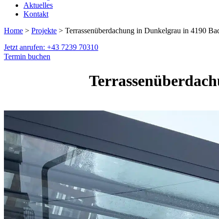
Aktuelles
Kontakt
Home
>
Projekte
> Terrassenüberdachung in Dunkelgrau in 4190 Bad
Jetzt anrufen: +43 7239 70310
Termin buchen
Terrassenüberdach