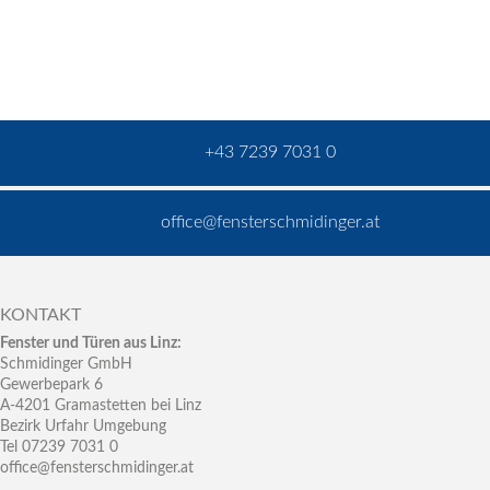
+43 7239 7031 0
office@fensterschmidinger.at
KONTAKT
Fenster und Türen aus Linz:
Schmidinger GmbH
Gewerbepark 6
A-4201 Gramastetten bei Linz
Bezirk Urfahr Umgebung
Tel 07239 7031 0
office@fensterschmidinger.at