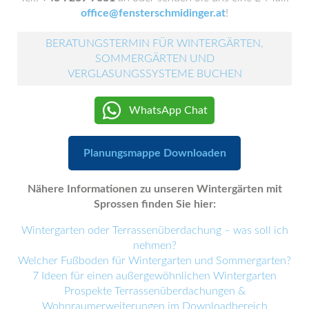
office@fensterschmidinger.at
!
BERATUNGSTERMIN FÜR WINTERGÄRTEN,
SOMMERGÄRTEN UND
VERGLASUNGSSYSTEME BUCHEN
WhatsApp Chat
Planungsmappe Downloaden
Nähere Informationen zu unseren Wintergärten mit
Sprossen finden Sie hier:
Wintergarten oder Terrassenüberdachung – was soll ich
nehmen?
Welcher Fußboden für Wintergarten und Sommergarten?
7 Ideen für einen außergewöhnlichen Wintergarten
Prospekte Terrassenüberdachungen &
Wohnraumerweiterungen im Downloadbereich