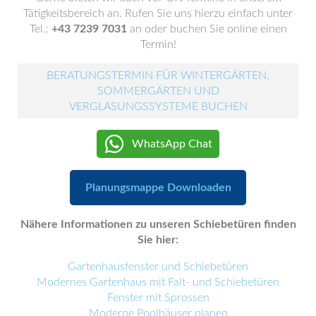
Tätigkeitsbereich an. Rufen Sie uns hierzu einfach unter
Tel.:
+43 7239 7031
an oder buchen Sie online einen
Termin!
BERATUNGSTERMIN FÜR WINTERGÄRTEN,
SOMMERGÄRTEN UND
VERGLASUNGSSYSTEME BUCHEN
WhatsApp Chat
Planungsmappe Downloaden
Nähere Informationen zu unseren Schiebetüren finden
Sie hier:
Gartenhausfenster und Schiebetüren
Modernes Gartenhaus mit Falt- und Schiebetüren
Fenster mit Sprossen
Moderne Poolhäuser planen