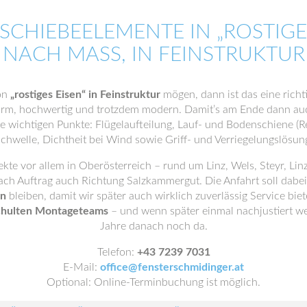
 SCHIEBEELEMENTE IN „ROSTIGE
NACH MASS, IN FEINSTRUKTUR
on
„rostiges Eisen“ in Feinstruktur
mögen, dann ist das eine richti
arm, hochwertig und trotzdem modern. Damit’s am Ende dann auch
die wichtigen Punkte: Flügelaufteilung, Lauf- und Bodenschiene (
chwelle, Dichtheit bei Wind sowie Griff- und Verriegelungslösun
ekte vor allem in Oberösterreich – rund um Linz, Wels, Steyr, L
nach Auftrag auch Richtung Salzkammergut. Die Anfahrt soll dab
en
bleiben, damit wir später auch wirklich zuverlässig Service bie
chulten Montageteams
– und wenn später einmal nachjustiert w
Jahre danach noch da.
Telefon:
+43 7239 7031
E-Mail:
office@fensterschmidinger.at
Optional: Online-Terminbuchung ist möglich.