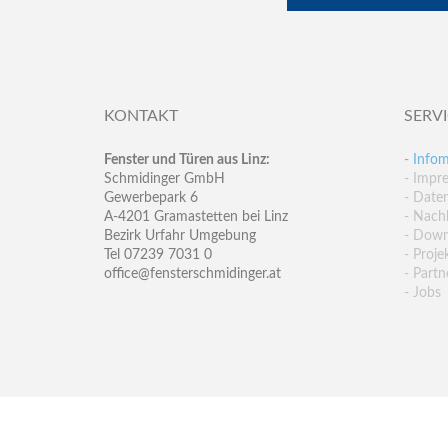
KONTAKT
SERV
Fenster und Türen aus Linz:
- Infom
Schmidinger GmbH
- Impr
Gewerbepark 6
- Date
A-4201 Gramastetten bei Linz
- Nachh
Bezirk Urfahr Umgebung
- Down
Tel 07239 7031 0
- Proje
office@fensterschmidinger.at
- Partn
- Jobs