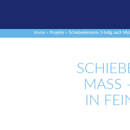
Home
>
Projekte
> Schiebeelemente 3-teilig nach Maß 
SCHIEB
MASS –
N FEI