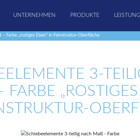
UNTERNEHMEN
PRODUKTE
LEISTUN
– Farbe „rostiges Eisen“ in Feinstruktur-Oberfläche
EELEMENTE 3-TEIL
 FARBE „ROSTIGES E
NSTRUKTUR-OBERF