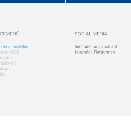
ICEMENÜ
SOCIAL MEDIA
aterial bestellen
Sie finden uns auch auf
essum/AGB
folgenden Plattformen
nschutz
altigkeit
loads
kte
er