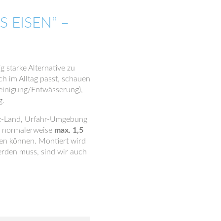
S EISEN“ –
g starke Alternative zu
 im Alltag passt, schauen
Reinigung/Entwässerung),
g.
inz-Land, Urfahr-Umgebung
ei normalerweise
max. 1,5
ten können. Montiert wird
erden muss, sind wir auch