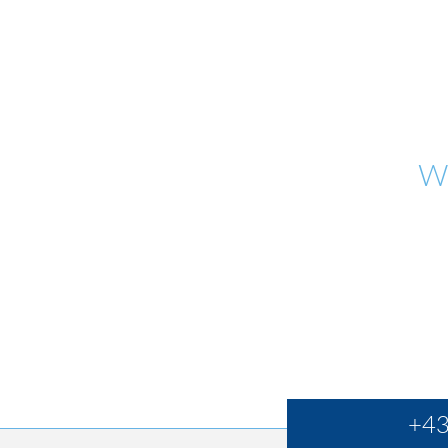
W
+43