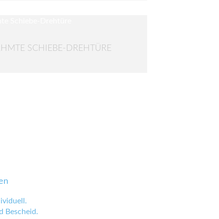
HMTE SCHIEBE-DREHTÜRE
en
viduell.
 Bescheid.