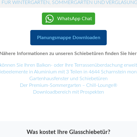
 FÜR WINTERGÄRTEN, SOMMERGÄRTEN UND VERGLASUN
WhatsApp Chat
Planungsmappe Downloaden
Nähere Informationen zu unseren Schiebetüren finden Sie hier
können Sie Ihren Balkon- oder Ihre Terrassenüberdachung erwei
iebeelemente in Aluminium mit 3 Teilen in 4644 Scharnstein mont
Gartenhausfenster und Schiebetüren
Der Premium-Sommergarten – Chill-Lounge®
Downloadbereich mit Prospekten
Was kostet Ihre Glasschiebetür?