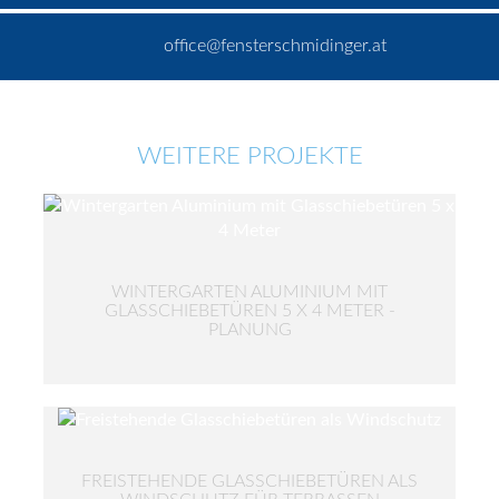
office@fensterschmidinger.at
WEITERE PROJEKTE
WINTERGARTEN ALUMINIUM MIT
GLASSCHIEBETÜREN 5 X 4 METER -
PLANUNG
FREISTEHENDE GLASSCHIEBETÜREN ALS