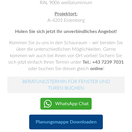
RAL 9006 weißaluminium
Projektort:
A-4201 Eidenberg
Holen Sie sich jetzt Ihr unverbindliches Angebot!
Kommen Sie zu uns in den Schauraum – wir beraten Sie
über die unterschiedlichen Möglichkeiten. Gerne
kommen wir auch bei Ihnen vor Ort vorbei! Sichern Sie
sich jetzt einfach Ihren Termin unter
Tel.: +43 7239 7031
oder buchen Sie diesen gleich
online
!
BERATUNGSTERMIN FÜR FENSTER UND
TÜREN BUCHEN
WhatsApp Chat
Planungsmappe Downloaden