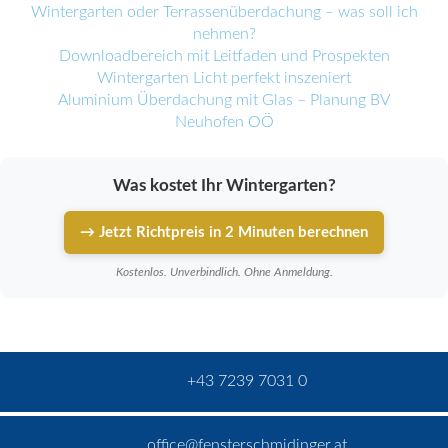
Wintergarten oder Terrassenüberdachung – was soll ich
nehmen?
Downloadbereich mit Leitfaden und Prospekten
Wintergarten Licht perfekt inszeniert
Aluminium Überdachung mit Glas – Planung BV
Neuhofen OÖ
Was kostet Ihr Wintergarten?
→ Jetzt Richtpreis in 2 Minuten berechnen
Kostenlos. Unverbindlich. Ohne Anmeldung.
+43 7239 7031 0
office@fensterschmidinger.at