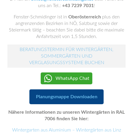
uns an Tel.:
+43 7239 7031
!
Fenster-Schmidinger ist in
Oberösterreich
plus den
angrenzenden Bezirken in NÖ, Salzburg sowie der
Steiermark tätig – beachten Sie dabei bitte die maximale
Anfahrtszeit von 1,5 Stunden.
BERATUNGSTERMIN FÜR WINTERGÄRTEN,
SOMMERGÄRTEN UND
VERGLASUNGSSYSTEME BUCHEN
WhatsApp Chat
Planungsmappe Downloaden
Nähere Informationen zu unseren Wintergärten in RAL
7006 finden Sie hier:
Wintergarten aus Aluminium – Wintergärten aus Linz