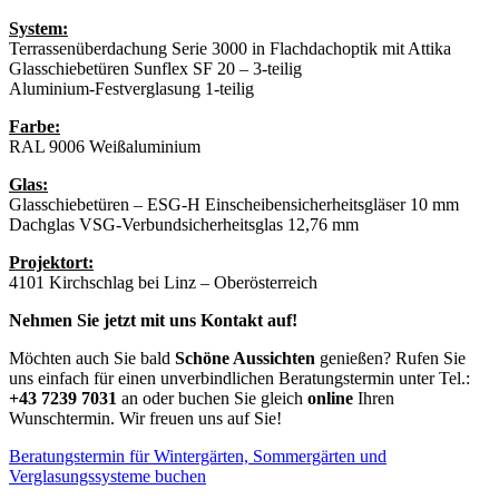
System:
Terrassenüberdachung Serie 3000 in Flachdachoptik mit Attika
Glasschiebetüren Sunflex SF 20 – 3-teilig
Aluminium-Festverglasung 1-teilig
Farbe:
RAL 9006 Weißaluminium
Glas:
Glasschiebetüren – ESG-H Einscheibensicherheitsgläser 10 mm
Dachglas VSG-Verbundsicherheitsglas 12,76 mm
Projektort:
4101 Kirchschlag bei Linz – Oberösterreich
Nehmen Sie jetzt mit uns Kontakt auf!
Möchten auch Sie bald
Schöne Aussichten
genießen? Rufen Sie
uns einfach für einen unverbindlichen Beratungstermin unter Tel.:
+43 7239 7031
an oder buchen Sie gleich
online
Ihren
Wunschtermin. Wir freuen uns auf Sie!
Beratungstermin für Wintergärten, Sommergärten und
Verglasungssysteme buchen