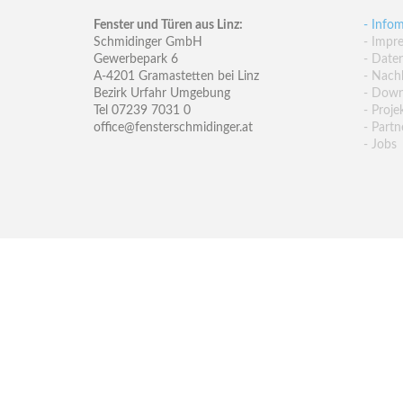
Fenster und Türen aus Linz:
- Infom
Schmidinger GmbH
- Impr
Gewerbepark 6
- Date
A-4201 Gramastetten bei Linz
- Nachh
Bezirk Urfahr Umgebung
- Down
Tel 07239 7031 0
- Proje
office@fensterschmidinger.at
- Partn
- Jobs