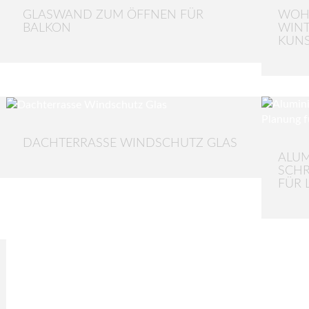
GLASWAND ZUM ÖFFNEN FÜR
WOH
BALKON
WINT
KUNS
DACHTERRASSE WINDSCHUTZ GLAS
ALUM
SCHR
FÜR 