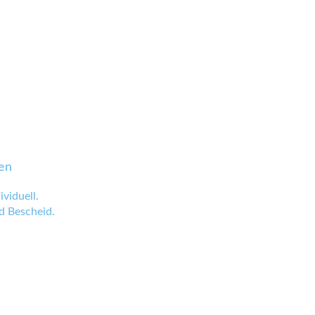
en
viduell.
 Bescheid.