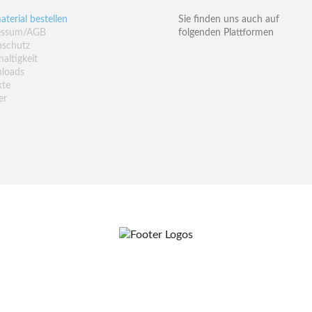
aterial bestellen
Sie finden uns auch auf
essum/AGB
folgenden Plattformen
nschutz
altigkeit
loads
kte
er