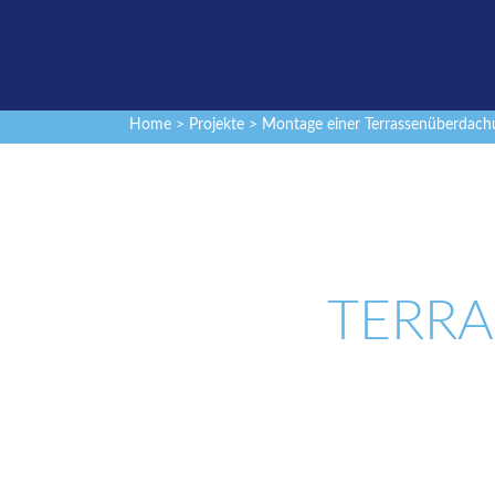
Home
>
Projekte
> Montage einer Terrassenüberdach
TERR