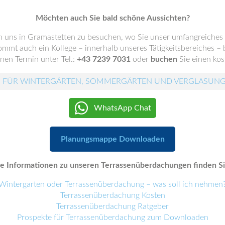
Möchten auch Sie bald schöne Aussichten?
n uns in Gramastetten zu besuchen, wo Sie unser umfangreiche
mmt auch ein Kollege – innerhalb unseres Tätigkeitsbereiches – b
nen Termin unter Tel.:
+43 7239 7031
oder
buchen
Sie einen kos
 FÜR WINTERGÄRTEN, SOMMERGÄRTEN UND VERGLASUN
WhatsApp Chat
Planungsmappe Downloaden
e Informationen zu unseren Terrassenüberdachungen finden Sie
Wintergarten oder Terrassenüberdachung – was soll ich nehmen
Terrassenüberdachung Kosten
Terrassenüberdachung Ratgeber
Prospekte für Terrassenüberdachung zum Downloaden