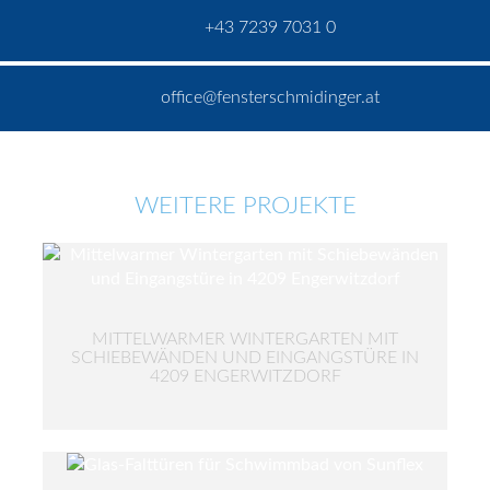
+43 7239 7031 0
office@fensterschmidinger.at
WEITERE PROJEKTE
MITTELWARMER WINTERGARTEN MIT
SCHIEBEWÄNDEN UND EINGANGSTÜRE IN
4209 ENGERWITZDORF