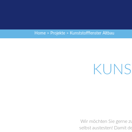
Home
>
Projekte
> Kunststofffenster Altbau
KUNS
Wir möchten Sie gerne z
selbst austesten! Damit d