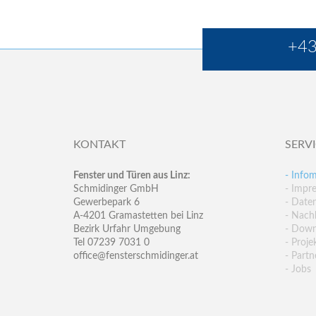
+43
KONTAKT
SERV
Fenster und Türen aus Linz:
- Infom
Schmidinger GmbH
- Impr
Gewerbepark 6
- Date
A-4201 Gramastetten bei Linz
- Nachh
Bezirk Urfahr Umgebung
- Down
Tel 07239 7031 0
- Proje
office@fensterschmidinger.at
- Partn
- Jobs