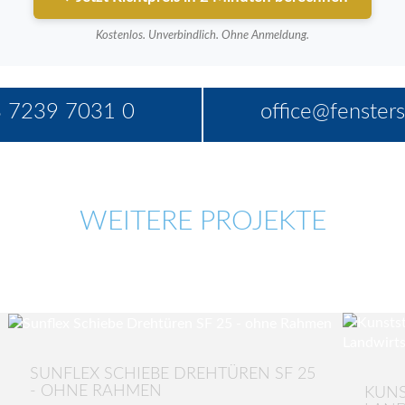
Kostenlos. Unverbindlich. Ohne Anmeldung.
 7239 7031 0
office@fensters
WEITERE PROJEKTE
SUNFLEX SCHIEBE DREHTÜREN SF 25
- OHNE RAHMEN
KUNS