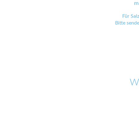
m
Für Sal
Bitte send
W