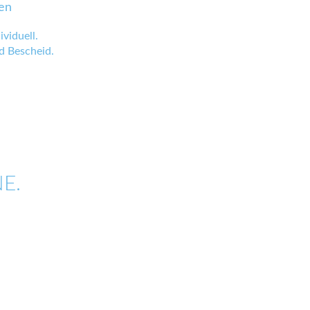
en
viduell.
 Bescheid.
E.