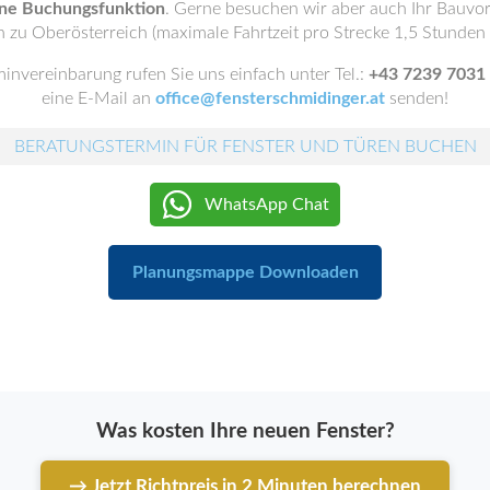
ine Buchungsfunktion
. Gerne besuchen wir aber auch Ihr Bauvo
n zu Oberösterreich (maximale Fahrtzeit pro Strecke 1,5 Stunden
minvereinbarung rufen Sie uns einfach unter Tel.:
+43 7239 7031
eine E-Mail an
office@fensterschmidinger.at
senden!
BERATUNGSTERMIN FÜR FENSTER UND TÜREN BUCHEN
WhatsApp Chat
Planungsmappe Downloaden
Was kosten Ihre neuen Fenster?
→ Jetzt Richtpreis in 2 Minuten berechnen