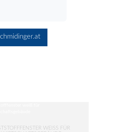
chmidinger.at
TSTOFFFENSTER WEISS FÜR L