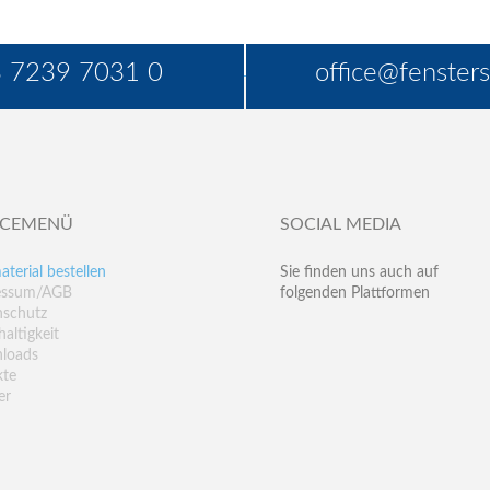
 7239 7031 0
office@fensters
ICEMENÜ
SOCIAL MEDIA
aterial bestellen
Sie finden uns auch auf
essum/AGB
folgenden Plattformen
nschutz
altigkeit
loads
kte
er