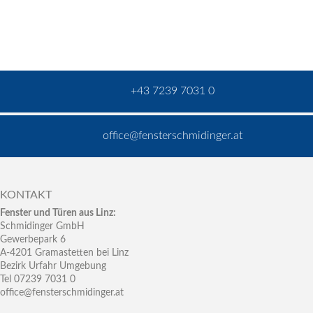
+43 7239 7031 0
office@fensterschmidinger.at
KONTAKT
Fenster und Türen aus Linz:
Schmidinger GmbH
Gewerbepark 6
A-4201 Gramastetten bei Linz
Bezirk Urfahr Umgebung
Tel 07239 7031 0
office@fensterschmidinger.at