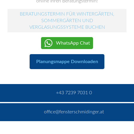
online Ihren Beratungstermin!
BERATUNGSTERMIN FÜR WINTERGÄRTEN,
SOMMERGÄRTEN UND
VERGLASUNGSSYSTEME BUCHEN
WhatsApp Chat
Planungsmappe Downloaden
+43 7239 7031 0
office@fensterschmidinger.at