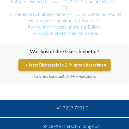
Rahmenlose Verglasung – 4170 St. Stefan am Walde –
OÖ
Rahmenlose Schiebesysteme – 4170 St. Stefan am Walde
Wintergarten Schiebetür rahmenlos
Rahmenlose Verglasungen für Balkon
Balkon Schiebefenster rahmenlos
Was kostet Ihre Glasschiebetür?
→ Jetzt Richtpreis in 2 Minuten berechnen
Kostenlos. Unverbindlich. Ohne Anmeldung.
+43 7239 7031 0
office@fensterschmidinger.at