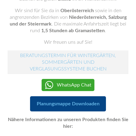
Wir sind für Sie da in
Oberösterreich
sowie in den
angrenzenden Bezirken von
Niederösterreich, Salzburg
und der Steiermark
. Die maximale Anfahrtszeit liegt bei
rund
1,5 Stunden ab Gramastetten
.
Wir freuen uns auf Sie!
BERATUNGSTERMIN FÜR WINTERGÄRTEN,
SOMMERGÄRTEN UND
VERGLASUNGSSYSTEME BUCHEN
WhatsApp Chat
Planungsmappe Downloaden
Nähere Informationen zu unseren Produkten finden Sie
hier: