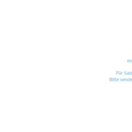
m
Für Sal
Bitte send