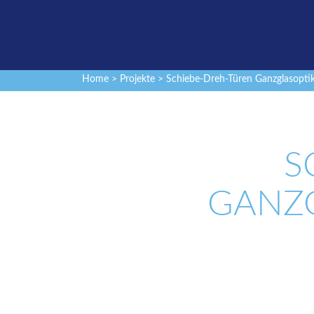
Home
>
Projekte
> Schiebe-Dreh-Türen Ganzglasoptik
S
GANZG