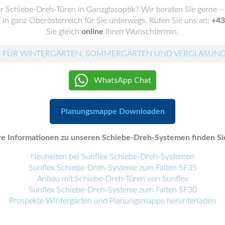
für Schiebe-Dreh-Türen in Ganzglasoptik? Wir beraten Sie gerne –
 in ganz Oberösterreich für Sie unterwegs. Rufen Sie uns an:
+43
Sie gleich
online
Ihren Wunschtermin.
 FÜR WINTERGÄRTEN, SOMMERGÄRTEN UND VERGLASUN
WhatsApp Chat
Planungsmappe Downloaden
e Informationen zu unseren Schiebe-Dreh-Systemen finden Sie
Neuheiten bei Sunflex Schiebe-Dreh-Systemen
Sunflex Schiebe-Dreh-Systeme zum Falten SF35
Anbau mit Schiebe-Dreh-Türen von Sunflex
Sunflex Schiebe-Dreh-Systeme zum Falten SF30
Prospekte Wintergärten und Planungsmappe herunterladen