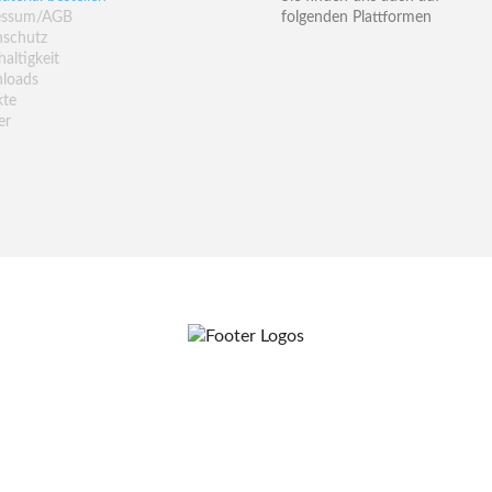
essum/AGB
folgenden Plattformen
nschutz
altigkeit
loads
kte
er