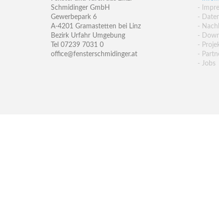
Schmidinger GmbH
- Impr
Gewerbepark 6
- Date
A-4201 Gramastetten bei Linz
- Nachh
Bezirk Urfahr Umgebung
- Down
Tel 07239 7031 0
- Proje
office@fensterschmidinger.at
- Partn
- Jobs