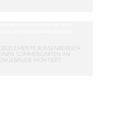
EBEELEMENTE AUSSENBEREICH F
INEN SOMMERGARTEN AN F
NGEBÄUDE MONTIERT