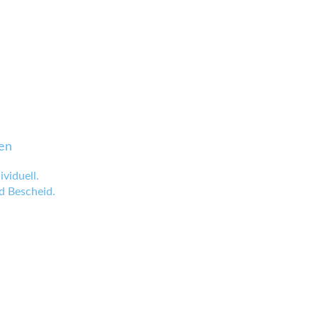
en
viduell.
 Bescheid.