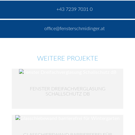
+43 7239 7031 0
office@fensterschmidinger.at
WEITERE PROJEKTE
FENSTER DREIFACHVERGLASUNG
SCHALLSCHUTZ DB
GLASSCHIEBEWAND BARRIEREFREI FÜR