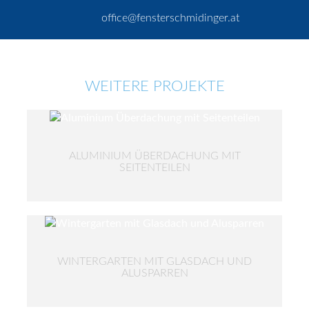
office@fensterschmidinger.at
WEITERE PROJEKTE
ALUMINIUM ÜBERDACHUNG MIT
SEITENTEILEN
WINTERGARTEN MIT GLASDACH UND
ALUSPARREN