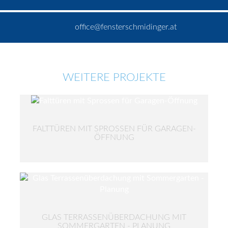
office@fensterschmidinger.at
WEITERE PROJEKTE
FALTTÜREN MIT SPROSSEN FÜR GARAGEN-
ÖFFNUNG
GLAS TERRASSENÜBERDACHUNG MIT
SOMMERGARTEN - PLANUNG