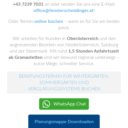
+43 7239 7031
an oder senden Sie uns eine E-Mail:
office@fensterschmidinger.at
!
Oder Termin
online buchen
– wann es für Sie am besten
passt.
Wir arbeiten für Kunden in
Oberösterreich
und den
angrenzenden Bezirken von Niederösterreich, Salzburg
und der Steiermark. Mit rund
1,5 Stunden Anfahrtszeit
ab Gramastetten
sind wir bewusst regional unterwegs –
kurze Wege, schneller Service.
BERATUNGSTERMIN FÜR WINTERGÄRTEN,
SOMMERGÄRTEN UND
VERGLASUNGSSYSTEME BUCHEN
WhatsApp Chat
Planungsmappe Downloaden