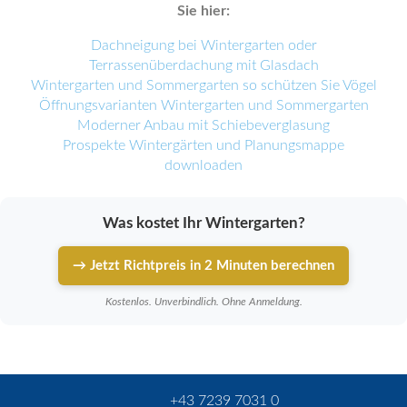
Sie hier:
Dachneigung bei Wintergarten oder
Terrassenüberdachung mit Glasdach
Wintergarten und Sommergarten so schützen Sie Vögel
Öffnungsvarianten Wintergarten und Sommergarten
Moderner Anbau mit Schiebeverglasung
Prospekte Wintergärten und Planungsmappe
downloaden
Was kostet Ihr Wintergarten?
→ Jetzt Richtpreis in 2 Minuten berechnen
Kostenlos. Unverbindlich. Ohne Anmeldung.
+43 7239 7031 0