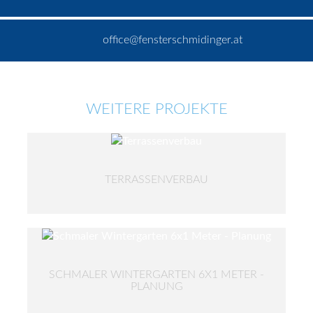
office@fensterschmidinger.at
WEITERE PROJEKTE
TERRASSENVERBAU
SCHMALER WINTERGARTEN 6X1 METER -
PLANUNG