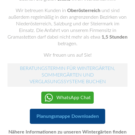
Wir betreuen Kunden in
Oberösterreich
und sind
außerdem regelmäßig in den angrenzenden Bezirken von
Niederösterreich, Salzburg und der Steiermark im
Einsatz. Die Anfahrt von unserem Firmensitz in
Gramastetten darf dabei nicht mehr als etwa
1,5 Stunden
betragen.
Wir freuen uns auf Sie!
BERATUNGSTERMIN FÜR WINTERGÄRTEN,
SOMMERGÄRTEN UND
VERGLASUNGSSYSTEME BUCHEN
WhatsApp Chat
Planungsmappe Downloaden
Nähere Informationen zu unseren Wintergärten finden