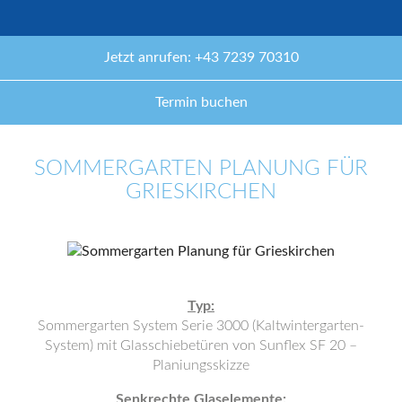
Jetzt anrufen: +43 7239 70310
Termin buchen
SOMMERGARTEN PLANUNG FÜR
GRIESKIRCHEN
Typ:
Sommergarten System Serie 3000 (Kaltwintergarten-
System) mit Glasschiebetüren von Sunflex SF 20 –
Planiungsskizze
Senkrechte Glaselemente: