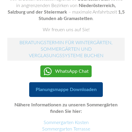
in angrenzenden Bezirken von
Niederösterreich,
Salzburg und der Steiermark
– maximale Anfahrtszeit
1,5
Stunden ab Gramastetten
.
Wir freuen uns auf Sie!
BERATUNGSTERMIN FÜR WINTERGÄRTEN,
SOMMERGÄRTEN UND
VERGLASUNGSSYSTEME BUCHEN
WhatsApp Chat
Planungsmappe Downloaden
Nähere Informationen zu unseren Sommergärten
finden Sie hier:
Sommergarten Kosten
Sommergarten Terrasse