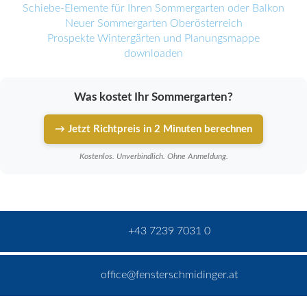
Schiebe-Elemente für Ihren Sommergarten oder Balkon
Neuer Sommergarten Oberösterreich
Prospekte Wintergärten und Planungsmappe
downloaden
Was kostet Ihr Sommergarten?
→ Jetzt Richtpreis in 2 Minuten berechnen
Kostenlos. Unverbindlich. Ohne Anmeldung.
+43 7239 7031 0
office@fensterschmidinger.at