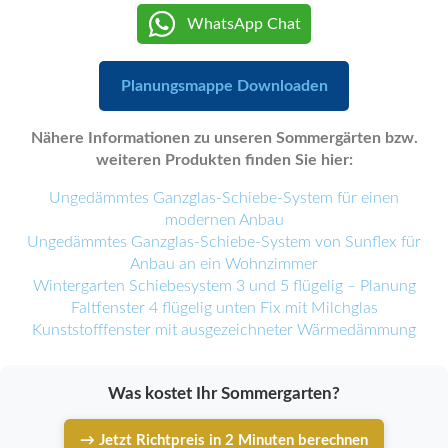
WhatsApp Chat
Planungsmappe Downloaden
Nähere Informationen zu unseren Sommergärten bzw.
weiteren Produkten finden Sie hier:
Ungedämmtes Ganzglas-Schiebe-System für einen
modernen Anbau
Ungedämmtes Ganzglas-Schiebe-System von Sunflex für
Anbau an ein Wohnzimmer
Wintergarten Schiebesystem 3 und 5 flügelig – Planung
Faltfenster 4 flügelig unten Fix mit Milchglas
Kunststofffenster mit ausgezeichneter Wärmedämmung
Was kostet Ihr Sommergarten?
→ Jetzt Richtpreis in 2 Minuten berechnen