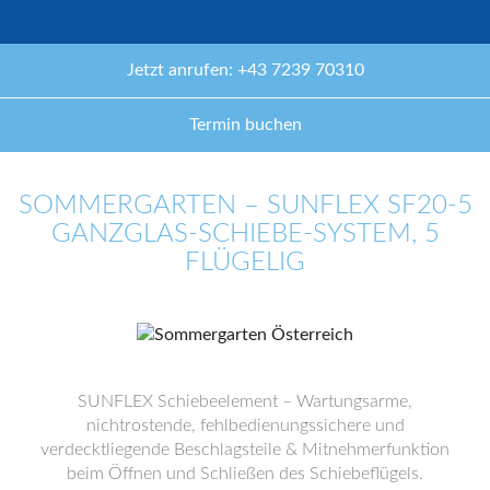
Jetzt anrufen: +43 7239 70310
Termin buchen
SOMMERGARTEN – SUNFLEX SF20-5
GANZGLAS-SCHIEBE-SYSTEM, 5
FLÜGELIG
SUNFLEX Schiebeelement – Wartungsarme,
nichtrostende, fehlbedienungssichere und
verdecktliegende Beschlagsteile & Mitnehmerfunktion
beim Öffnen und Schließen des Schiebeflügels.