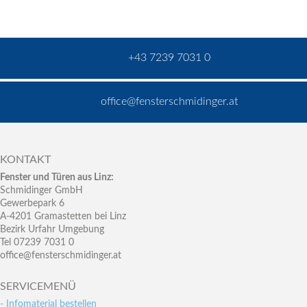
+43 7239 7031 0
office@fensterschmidinger.at
KONTAKT
Fenster und Türen aus Linz:
Schmidinger GmbH
Gewerbepark 6
A-4201 Gramastetten bei Linz
Bezirk Urfahr Umgebung
Tel 07239 7031 0
office@fensterschmidinger.at
SERVICEMENÜ
- Infomaterial bestellen