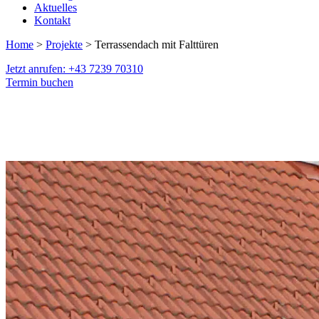
Aktuelles
Kontakt
Home
>
Projekte
> Terrassendach mit Falttüren
Jetzt anrufen: +43 7239 70310
Termin buchen