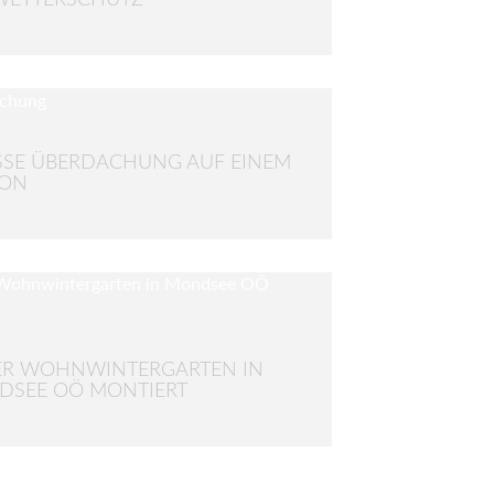
SE ÜBERDACHUNG AUF EINEM B
N
ER WOHNWINTERGARTEN IN
DSEE OÖ MONTIERT