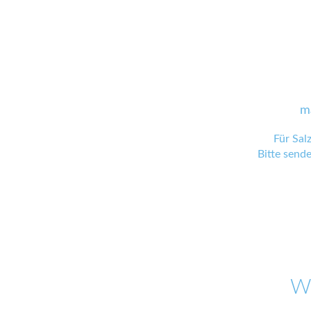
m
Für Sal
Bitte send
W