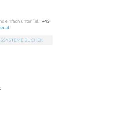
s einfach unter Tel.:
+43
er.at
!
GSSYSTEME BUCHEN
: