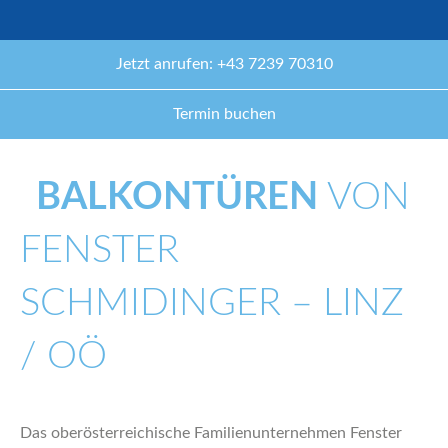
Jetzt anrufen: +43 7239 70310
Termin buchen
BALKONTÜREN
VON
FENSTER
SCHMIDINGER – LINZ
/ OÖ
Das oberösterreichische Familienunternehmen Fenster