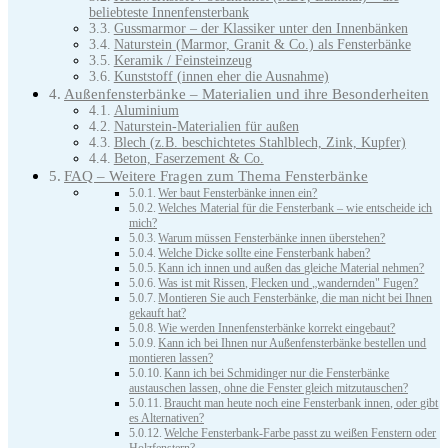
beliebteste Innenfensterbank
Gussmarmor – der Klassiker unter den Innenbänken
Naturstein (Marmor, Granit & Co.) als Fensterbänke
Keramik / Feinsteinzeug
Kunststoff (innen eher die Ausnahme)
Außenfensterbänke – Materialien und ihre Besonderheiten
Aluminium
Naturstein-Materialien für außen
Blech (z.B. beschichtetes Stahlblech, Zink, Kupfer)
Beton, Faserzement & Co.
FAQ – Weitere Fragen zum Thema Fensterbänke
Wer baut Fensterbänke innen ein?
Welches Material für die Fensterbank – wie entscheide ich
mich?
Warum müssen Fensterbänke innen überstehen?
Welche Dicke sollte eine Fensterbank haben?
Kann ich innen und außen das gleiche Material nehmen?
Was ist mit Rissen, Flecken und „wandernden" Fugen?
Montieren Sie auch Fensterbänke, die man nicht bei Ihnen
gekauft hat?
Wie werden Innenfensterbänke korrekt eingebaut?
Kann ich bei Ihnen nur Außenfensterbänke bestellen und
montieren lassen?
Kann ich bei Schmidinger nur die Fensterbänke
austauschen lassen, ohne die Fenster gleich mitzutauschen?
Braucht man heute noch eine Fensterbank innen, oder gibt
es Alternativen?
Welche Fensterbank-Farbe passt zu weißen Fenstern oder