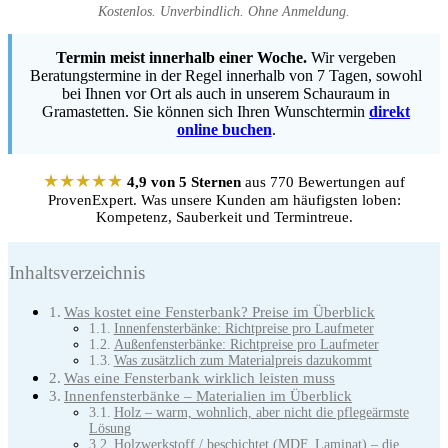
Kostenlos. Unverbindlich. Ohne Anmeldung.
Termin meist innerhalb einer Woche.
Wir vergeben
Beratungstermine in der Regel innerhalb von 7 Tagen, sowohl
bei Ihnen vor Ort als auch in unserem Schauraum in
Gramastetten. Sie können sich Ihren Wunschtermin
direkt
online buchen
.
★★★★★
4,9 von 5 Sternen
aus 770 Bewertungen auf
ProvenExpert. Was unsere Kunden am häufigsten loben:
Kompetenz, Sauberkeit und Termintreue.
Inhaltsverzeichnis
Was kostet eine Fensterbank? Preise im Überblick
Innenfensterbänke: Richtpreise pro Laufmeter
Außenfensterbänke: Richtpreise pro Laufmeter
Was zusätzlich zum Materialpreis dazukommt
Was eine Fensterbank wirklich leisten muss
Innenfensterbänke – Materialien im Überblick
Holz – warm, wohnlich, aber nicht die pflegeärmste
Lösung
Holzwerkstoff / beschichtet (MDF, Laminat) – die