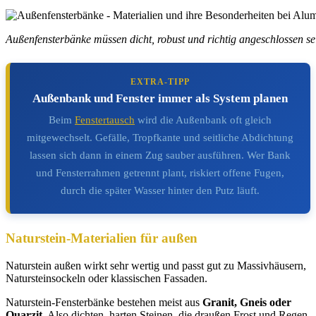
Außenfensterbänke müssen dicht, robust und richtig angeschlossen sein
EXTRA-TIPP
Außenbank und Fenster immer als System planen
Beim
Fenstertausch
wird die Außenbank oft gleich
mitgewechselt. Gefälle, Tropfkante und seitliche Abdichtung
lassen sich dann in einem Zug sauber ausführen. Wer Bank
und Fensterrahmen getrennt plant, riskiert offene Fugen,
durch die später Wasser hinter den Putz läuft.
Naturstein-Materialien für außen
Naturstein außen wirkt sehr wertig und passt gut zu Massivhäusern,
Natursteinsockeln oder klassischen Fassaden.
Naturstein-Fensterbänke bestehen meist aus
Granit, Gneis oder
Quarzit
. Also dichten, harten Steinen, die draußen Frost und Regen