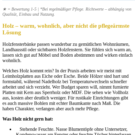
★ = Bewertung 1-5 | *Bei regelmäßiger Pflege. Richtwerte – abhängig von
Qualität, Einbau und Nutzung.
Holz – warm, wohnlich, aber nicht die pflegeärmste
Lösung
Holzfensterbänke passen wunderbar zu gemütlichen Wohnräumen,
Landhausstil oder sichtbaren Holzfenstern. Sie fühlen sich warm an,
lassen sich gut auf Möbel und Boden abstimmen und wirken einfach
wohnlich.
Welches Holz kommt rein? In der Praxis arbeiten wir meist mit
Leimholzplatten aus Eiche oder Esche. Beide Hölzer sind hart und
formstabil, während Nadelholz bei Temperaturwechseln schneller
arbeitet und sich verzieht. Wer Budget sparen will, nimmt furnierte
Platten mit Kern aus Sperrholz oder MDF. Die sehen wie Vollholz
aus, kosten aber deutlich weniger. Für rustikale Einrichtungen gibt
es auch massive Bohlen mit echter Baumkante nach Maß. Die
haben Charakter, verlangen aber auch mehr Pflege.
Was Holz nicht gern hat:
Stehende Feuchte. Nasse Blumentöpfe ohne Untersetzer,
Kondenswasser am Fenster oder feuchte Tücher hinterlassen