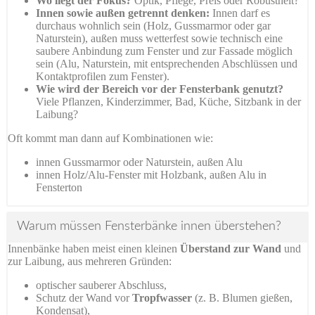
Wo liegt der Fokus?
Optik, Pflege, Preis oder Robustheit?
Innen sowie außen getrennt denken:
Innen darf es
durchaus wohnlich sein (Holz, Gussmarmor oder gar
Naturstein), außen muss wetterfest sowie technisch eine
saubere Anbindung zum Fenster und zur Fassade möglich
sein (Alu, Naturstein, mit entsprechenden Abschlüssen und
Kontaktprofilen zum Fenster).
Wie wird der Bereich vor der Fensterbank genutzt?
Viele Pflanzen, Kinderzimmer, Bad, Küche, Sitzbank in der
Laibung?
Oft kommt man dann auf Kombinationen wie:
innen Gussmarmor oder Naturstein, außen Alu
innen Holz/Alu-Fenster mit Holzbank, außen Alu in
Fensterton
Warum müssen Fensterbänke innen überstehen?
Innenbänke haben meist einen kleinen
Überstand zur Wand
und
zur Laibung, aus mehreren Gründen:
optischer sauberer Abschluss,
Schutz der Wand vor
Tropfwasser
(z. B. Blumen gießen,
Kondensat),