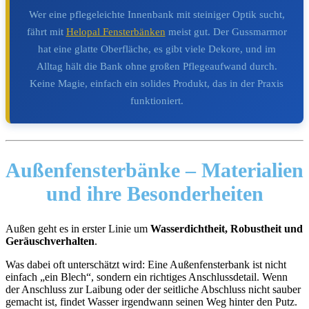
Wer eine pflegeleichte Innenbank mit steiniger Optik sucht,
fährt mit
Helopal Fensterbänken
meist gut. Der Gussmarmor
hat eine glatte Oberfläche, es gibt viele Dekore, und im
Alltag hält die Bank ohne großen Pflegeaufwand durch.
Keine Magie, einfach ein solides Produkt, das in der Praxis
funktioniert.
Außenfensterbänke – Materialien
und ihre Besonderheiten
Außen geht es in erster Linie um
Wasserdichtheit, Robustheit und
Geräuschverhalten
.
Was dabei oft unterschätzt wird: Eine Außenfensterbank ist nicht
einfach „ein Blech“, sondern ein richtiges Anschlussdetail. Wenn
der Anschluss zur Laibung oder der seitliche Abschluss nicht sauber
gemacht ist, findet Wasser irgendwann seinen Weg hinter den Putz.