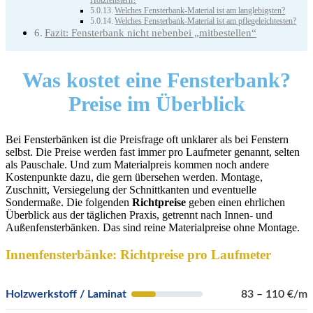
Holzfenstern?
Welches Fensterbank-Material ist am langlebigsten?
Welches Fensterbank-Material ist am pflegeleichtesten?
Fazit: Fensterbank nicht nebenbei „mitbestellen“
Was kostet eine Fensterbank?
Preise im Überblick
Bei Fensterbänken ist die Preisfrage oft unklarer als bei Fenstern
selbst. Die Preise werden fast immer pro Laufmeter genannt, selten
als Pauschale. Und zum Materialpreis kommen noch andere
Kostenpunkte dazu, die gern übersehen werden. Montage,
Zuschnitt, Versiegelung der Schnittkanten und eventuelle
Sondermaße. Die folgenden
Richtpreise
geben einen ehrlichen
Überblick aus der täglichen Praxis, getrennt nach Innen- und
Außenfensterbänken. Das sind reine Materialpreise ohne Montage.
Innenfensterbänke: Richtpreise pro Laufmeter
Holzwerkstoff / Laminat
83 – 110 €/m