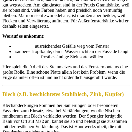
gut wegstecken. Am gängigsten sind in der Praxis Granitbänke, weil
sie robust sind, viele Farben haben und preislich noch vernünftig
bleiben. Marmor sieht zwar edel aus, ist draußen aber heikler, weil
Flecken und Verwitterung auftreten. Für Außenfensterbänke wird er
deshalb selten eingesetzt.
Worauf es ankommt:
ausreichendes Gefälle weg vom Fenster
saubere Tropfkante, damit Wasser nicht an der Fassade hängt
frostbeständige Steinsorte wählen
Hier spielt die Arbeit des Steinmetzes und des Fenstermonteurs eine
große Rolle. Eine schöne Platte allein löst kein Problem, wenn die
Fuge dahinter offen ist und nicht ordentlich ausgeführt wurde.
Blech (z.B. beschichtetes Stahlblech, Zink, Kupfer)
Blechabdeckungen kommen bei Sanierungen oder besonderen
Fassaden zum Einsatz, etwa bei Vertäfelungen, wo die Nischen
rundherum mit Blech verkleidet werden. Der Spengler fertigt die
Bank vor Ort auf Maß an, kantet sie ab und befestigt sie zusammen
mit der restlichen Verkleidung. Das ist Handwerksarbeit, die mit
Standardware nichts zu tun hat.