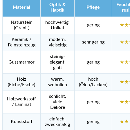
Optik &
Feucht
Material
Pflege
Haptik
res
Naturstein
hochwertig,
gering
★★
(Granit)
Unikat
Keramik /
modern,
sehr gering
★★
Feinsteinzeug
vielseitig
steinig-
Gussmarmor
elegant,
gering
★★
glatt
Holz
warm,
hoch
★★
(Eiche/Esche)
wohnlich
(Ölen/Lacken)
schlicht,
Holzwerkstoff
viele
gering
★★
/ Laminat
Dekore
einfach,
Kunststoff
gering
★★
zweckmäßig