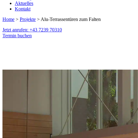
Aktuelles
Kontakt
Home
>
Projekte
> Alu-Terrassentüren zum Falten
Jetzt anrufen: +43 7239 70310
Termin buchen