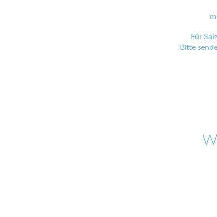
m
Für Sal
Bitte send
W