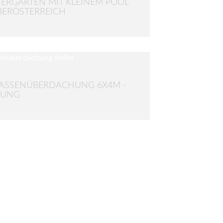
ERGARTEN MIT KLEINEM POOL
BERÖSTERREICH
ASSENÜBERDACHUNG 6X4M -
NUNG