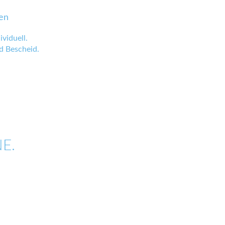
en
viduell.
 Bescheid.
E.