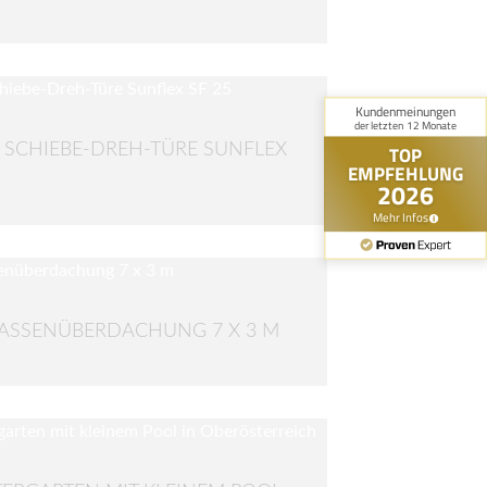
 SCHIEBE-DREH-TÜRE SUNFLEX
ASSENÜBERDACHUNG 7 X 3 M