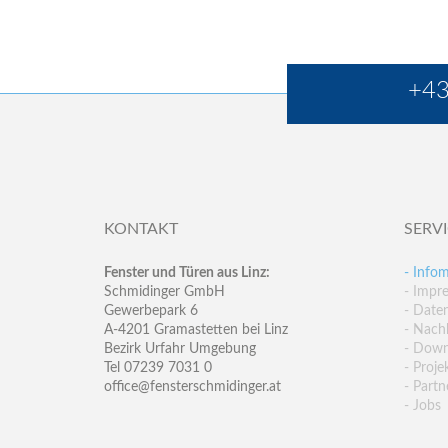
+43
KONTAKT
SERV
Fenster und Türen aus Linz:
- Infom
Schmidinger GmbH
- Impr
Gewerbepark 6
- Date
A-4201 Gramastetten bei Linz
- Nachh
Bezirk Urfahr Umgebung
- Down
Tel 07239 7031 0
- Proje
office@fensterschmidinger.at
- Partn
- Jobs