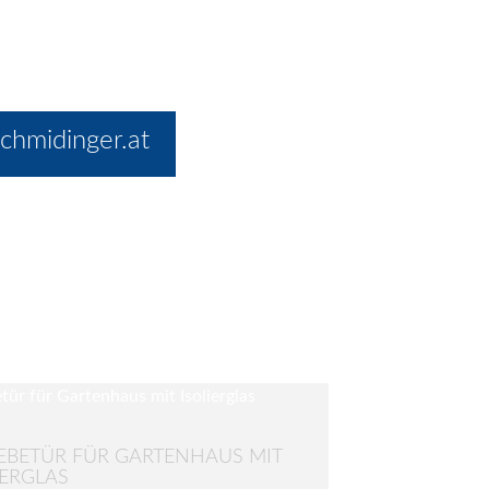
chmidinger.at
EBETÜR FÜR GARTENHAUS MIT
IERGLAS