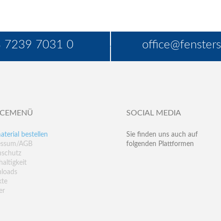
 7239 7031 0
office@fensters
ICEMENÜ
SOCIAL MEDIA
aterial bestellen
Sie finden uns auch auf
essum/AGB
folgenden Plattformen
nschutz
altigkeit
loads
kte
er