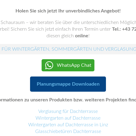
Holen Sie sich jetzt Ihr unverbindliches Angebot!
Schauraum – wir beraten Sie über die unterschiedlichen Mögli
bei! Sichern Sie sich jetzt einfach Ihren Termin unter
Tel.: +43 
diesen gleich
online
!
 FÜR WINTERGÄRTEN, SOMMERGÄRTEN UND VERGLASUN
WhatsApp Chat
Planungsmappe Downloaden
rmationen zu unseren Produkten bzw. weiteren Projekten find
Verglasung für Dachterrasse
Wintergarten auf Dachterrasse
Wintergarten auf Dachterrasse in Linz
Glasschiebetüren Dachterrasse