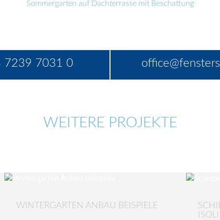
Sommergarten auf Dachterrasse mit Beschattung
 7239 7031 0
office@fensters
WEITERE PROJEKTE
WINTERGARTEN ANBAU BEISPIELE
SCHI
ISOL