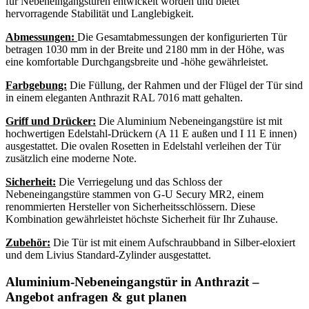
für Nebeneingangstüren entwickelt worden und bietet
hervorragende Stabilität und Langlebigkeit.
Abmessungen:
Die Gesamtabmessungen der konfigurierten Tür
betragen 1030 mm in der Breite und 2180 mm in der Höhe, was
eine komfortable Durchgangsbreite und -höhe gewährleistet.
Farbgebung:
Die Füllung, der Rahmen und der Flügel der Tür sind
in einem eleganten Anthrazit RAL 7016 matt gehalten.
Griff und Drücker:
Die Aluminium Nebeneingangstüre ist mit
hochwertigen Edelstahl-Drückern (A 11 E außen und I 11 E innen)
ausgestattet. Die ovalen Rosetten in Edelstahl verleihen der Tür
zusätzlich eine moderne Note.
Sicherheit:
Die Verriegelung und das Schloss der
Nebeneingangstüre stammen von G-U Secury MR2, einem
renommierten Hersteller von Sicherheitsschlössern. Diese
Kombination gewährleistet höchste Sicherheit für Ihr Zuhause.
Zubehör:
Die Tür ist mit einem Aufschraubband in Silber-eloxiert
und dem Livius Standard-Zylinder ausgestattet.
Aluminium-Nebeneingangstür in Anthrazit –
Angebot anfragen & gut planen