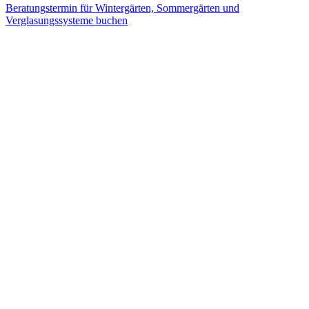
Beratungstermin für Wintergärten, Sommergärten und
Verglasungssysteme buchen