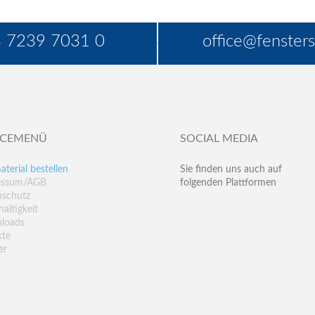
 7239 7031 0
office@fensters
ICEMENÜ
SOCIAL MEDIA
aterial bestellen
Sie finden uns auch auf
essum/AGB
folgenden Plattformen
nschutz
altigkeit
loads
kte
er