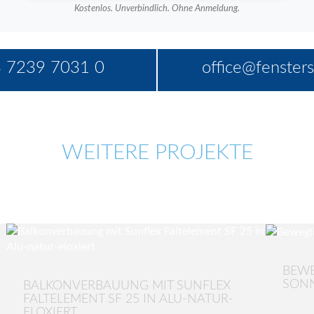
Kostenlos. Unverbindlich. Ohne Anmeldung.
 7239 7031 0
office@fensters
WEITERE PROJEKTE
BEWE
SON
BALKONVERBAUUNG MIT SUNFLEX
FALTELEMENT SF 25 IN ALU-NATUR-
ELOXIERT