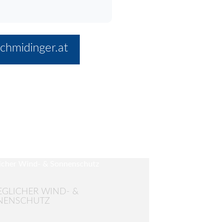
chmidinger.at
GLICHER WIND- &
NENSCHUTZ