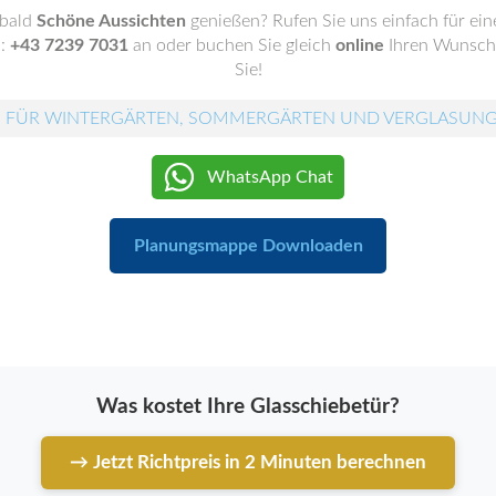
 bald
Schöne Aussichten
genießen? Rufen Sie uns einfach für ei
.:
+43 7239 7031
an oder buchen Sie gleich
online
Ihren Wunscht
Sie!
 FÜR WINTERGÄRTEN, SOMMERGÄRTEN UND VERGLASUN
WhatsApp Chat
Planungsmappe Downloaden
Was kostet Ihre Glasschiebetür?
→ Jetzt Richtpreis in 2 Minuten berechnen