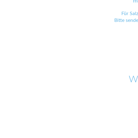
m
Für Sal
Bitte send
W