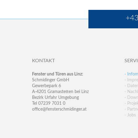
+43
KONTAKT
SERV
Fenster und Türen aus Linz:
- Infom
Schmidinger GmbH
- Impr
Gewerbepark 6
- Date
A-4201 Gramastetten bei Linz
- Nachh
Bezirk Urfahr Umgebung
- Down
Tel 07239 7031 0
- Proje
office@fensterschmidinger.at
- Partn
- Jobs