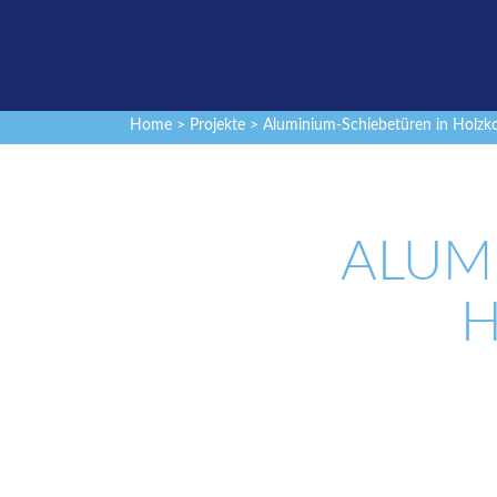
Home
>
Projekte
> Aluminium-Schiebetüren in Holzk
ALUM
H