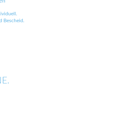
en
viduell.
 Bescheid.
E.