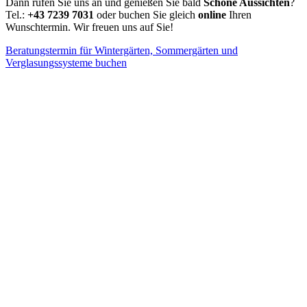
Dann rufen Sie uns an und genießen Sie bald
Schöne Aussichten
?
Tel.:
+43 7239 7031
oder buchen Sie gleich
online
Ihren
Wunschtermin. Wir freuen uns auf Sie!
Beratungstermin für Wintergärten, Sommergärten und
Verglasungssysteme buchen