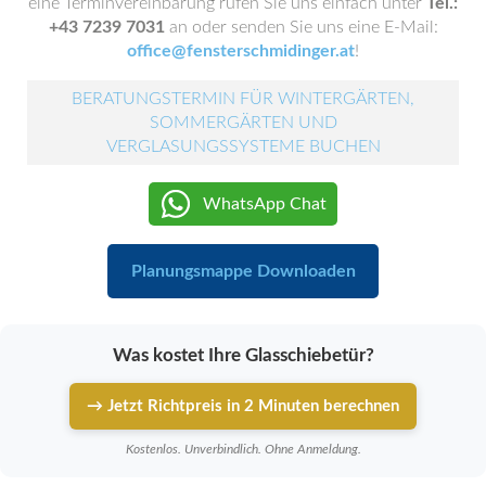
eine Terminvereinbarung rufen Sie uns einfach unter
Tel.:
+43 7239 7031
an oder senden Sie uns eine E-Mail:
office@fensterschmidinger.at
!
BERATUNGSTERMIN FÜR WINTERGÄRTEN,
SOMMERGÄRTEN UND
VERGLASUNGSSYSTEME BUCHEN
WhatsApp Chat
Planungsmappe Downloaden
Was kostet Ihre Glasschiebetür?
→ Jetzt Richtpreis in 2 Minuten berechnen
Kostenlos. Unverbindlich. Ohne Anmeldung.