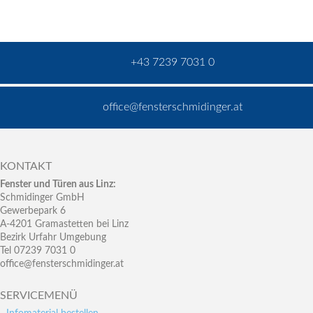
+43 7239 7031 0
office@fensterschmidinger.at
KONTAKT
Fenster und Türen aus Linz:
Schmidinger GmbH
Gewerbepark 6
A-4201 Gramastetten bei Linz
Bezirk Urfahr Umgebung
Tel 07239 7031 0
office@fensterschmidinger.at
SERVICEMENÜ