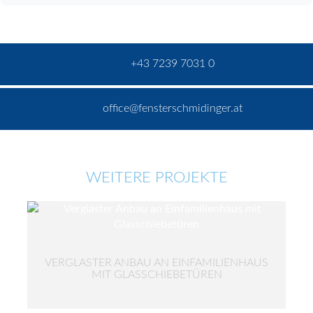
+43 7239 7031 0
office@fensterschmidinger.at
WEITERE PROJEKTE
VERGLASTER ANBAU AN EINFAMILIENHAUS
MIT GLASSCHIEBETÜREN