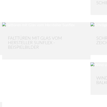
SCHI
FALTTÜREN MIT GLAS VOM
SCHR
HERSTELLER SUNFLEX -
ZEI
BEISPIELBILDER
WIND
BAL