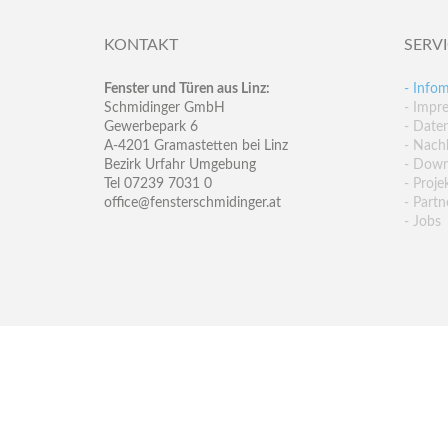
KONTAKT
SERV
Fenster und Türen aus Linz:
- Infom
Schmidinger GmbH
- Impr
Gewerbepark 6
- Date
A-4201 Gramastetten bei Linz
- Nachh
Bezirk Urfahr Umgebung
- Down
Tel 07239 7031 0
- Proje
office@fensterschmidinger.at
- Partn
- Jobs