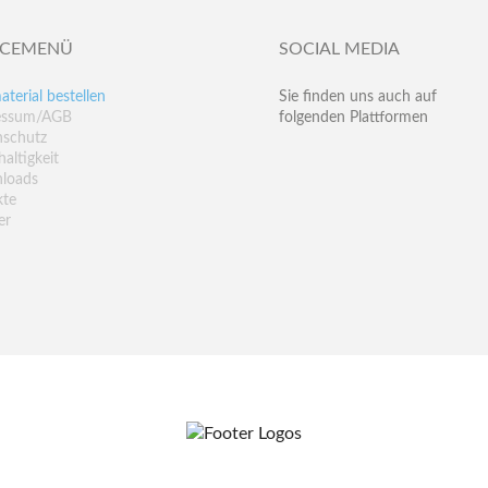
ICEMENÜ
SOCIAL MEDIA
aterial bestellen
Sie finden uns auch auf
essum/AGB
folgenden Plattformen
nschutz
altigkeit
loads
kte
er