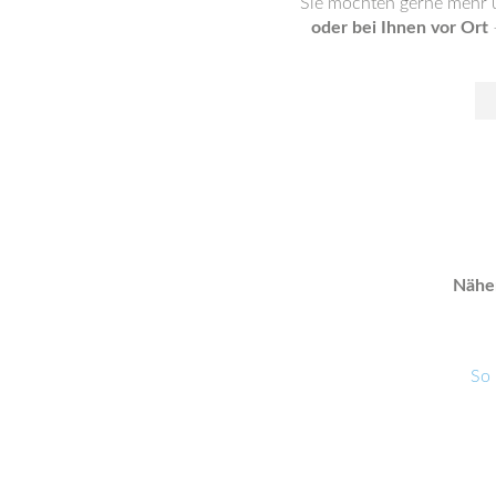
Sie möchten gerne mehr ü
oder bei Ihnen vor Ort
–
Näher
So 