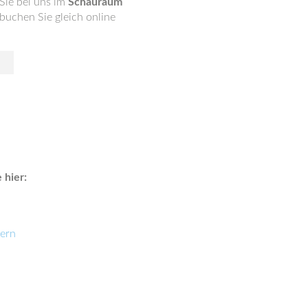
Sie bei uns im
Schauraum
buchen Sie gleich online
 hier:
tern