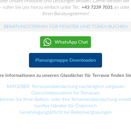
ber unsere Produkte und Leistungen wissen? Gerne beraten wir 
 rufen Sie uns hierzu einfach unter Tel.:
+43 7239 7031
an oder 
Ihren Beratungstermin!
BERATUNGSTERMIN FÜR FENSTER UND TÜREN BUCHEN
WhatsApp Chat
Planungsmappe Downloaden
e Informationen zu unseren Glasdächer für Terrasse finden Sie
RATGEBER: Terrassenüberdachung nachträglich verglasen
Glasschiebesysteme für Terrassen
können Sie Ihren Balkon- oder Ihre Terrassenüberdachung erwei
Sunflex Händler für Österreich
Genehmigungspflicht bei Balkonverglasungen