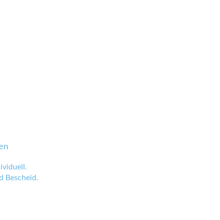
en
viduell.
 Bescheid.