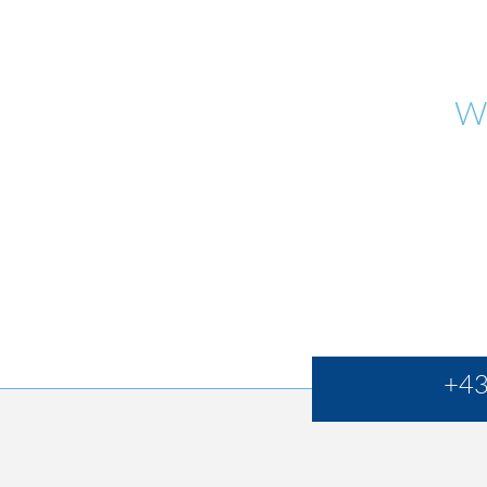
W
+43