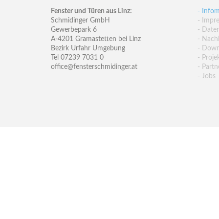
Fenster und Türen aus Linz:
- Infom
Schmidinger GmbH
- Impr
Gewerbepark 6
- Date
A-4201 Gramastetten bei Linz
- Nachh
Bezirk Urfahr Umgebung
- Down
Tel 07239 7031 0
- Proje
office@fensterschmidinger.at
- Partn
- Jobs