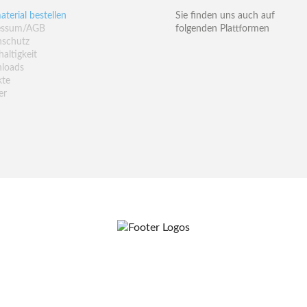
aterial bestellen
Sie finden uns auch auf
essum/AGB
folgenden Plattformen
nschutz
altigkeit
loads
kte
er