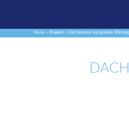
Home
>
Projekte
> Dachterrasse mit großem Winterg
DACH