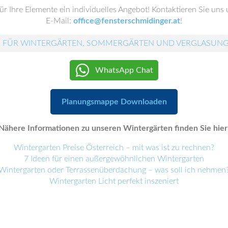
für Ihre Elemente ein individuelles Angebot! Kontaktieren Sie uns
E-Mail:
office@fensterschmidinger.at
!
 FÜR WINTERGÄRTEN, SOMMERGÄRTEN UND VERGLASUN
WhatsApp Chat
Planungsmappe Downloaden
Nähere Informationen zu unseren Wintergärten finden Sie hier
Wintergarten Preise Österreich – mit was ist zu rechnen?
7 Ideen für einen außergewöhnlichen Wintergarten
Wintergarten oder Terrassenüberdachung – was soll ich nehmen
Wintergarten Licht perfekt inszeniert