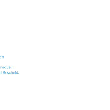
en
viduell.
 Bescheid.