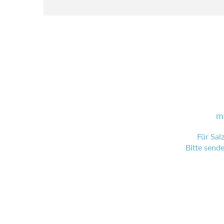
m
Für Sal
Bitte send