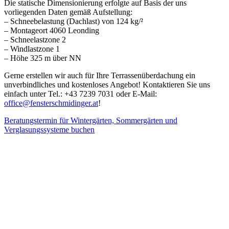
Die statische Dimensionierung erfolgte auf Basis der uns
vorliegenden Daten gemäß Aufstellung:
– Schneebelastung (Dachlast) von 124 kg/²
– Montageort 4060 Leonding
– Schneelastzone 2
– Windlastzone 1
– Höhe 325 m über NN
Gerne erstellen wir auch für Ihre Terrassenüberdachung ein
unverbindliches und kostenloses Angebot! Kontaktieren Sie uns
einfach unter Tel.: +43 7239 7031 oder E-Mail:
office@fensterschmidinger.at
!
Beratungstermin für Wintergärten, Sommergärten und
Verglasungssysteme buchen