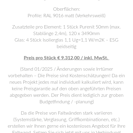
Oberflächen:
Profile: RAL 9016 matt (Verkehrsweiß)
Zusatzteile pro Element: 1 Stück Purenit 50mm (max.
Stablänge 2,4m), 120 x 3490mm
Glas: 4 Stück Isolierglas 1,1 Ug=1,1 W/m2K – ESG
beidseitig
Preis pro Stück € 9.312,00 / inkl. MwSt.
(Stand 01/2025 / Änderungen sowie Irrtümer
vorbehalten – Die Preise sind Kostenschätzungen! Da ein
neues Projekt jedes mal individuell kalkuliert wird, kann
keine Preisgarantie auf den oben angeführten Preisen
abgegeben werden. Der Preis dient lediglich zur groben
Budgetfindung / -planung)
Da die Preise von Faltwänden stark variieren
(Systemstärke, Verglasung, Griffkombinationen, etc.)
erstellen wir Ihnen gerne ein kostenloses Angebot für Ihre
Faltwand. Setzen Sie sich jetzt mit uns in Verbindung!