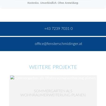
Kostenlos. Unverbindlich. Ohne Anmeldung.
+43 7239 7031 0
office@fensterschmidinger.at
WEITERE PROJEKTE
SOMMERGARTEN ALS
WOHNRAUMERWEITERUNG PLANEN