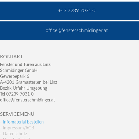
+43 7239 7031 0
office@fensterschmidinger.at
KONTAKT
Fenster und Türen aus Linz:
Schmidinger GmbH
Gewerbepark 6
A-4201 Gramastetten bei Linz
Bezirk Urfahr Umgebung
Tel 07239 7031 0
office@fensterschmidinger.at
SERVICEMENÜ
- Infomaterial bestellen
- Impressum/AGB
- Datenschutz