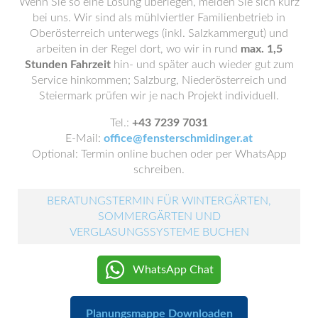
Wenn Sie so eine Lösung überlegen, melden Sie sich kurz
bei uns. Wir sind als mühlviertler Familienbetrieb in
Oberösterreich unterwegs (inkl. Salzkammergut) und
arbeiten in der Regel dort, wo wir in rund
max. 1,5
Stunden Fahrzeit
hin- und später auch wieder gut zum
Service hinkommen; Salzburg, Niederösterreich und
Steiermark prüfen wir je nach Projekt individuell.
Tel.:
+43 7239 7031
E-Mail:
office@fensterschmidinger.at
Optional: Termin online buchen oder per WhatsApp
schreiben.
BERATUNGSTERMIN FÜR WINTERGÄRTEN,
SOMMERGÄRTEN UND
VERGLASUNGSSYSTEME BUCHEN
WhatsApp Chat
Planungsmappe Downloaden