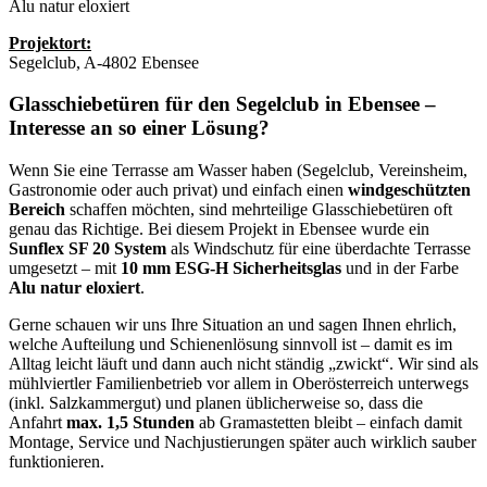
Alu natur eloxiert
Projektort:
Segelclub, A-4802 Ebensee
Glasschiebetüren für den Segelclub in Ebensee –
Interesse an so einer Lösung?
Wenn Sie eine Terrasse am Wasser haben (Segelclub, Vereinsheim,
Gastronomie oder auch privat) und einfach einen
windgeschützten
Bereich
schaffen möchten, sind mehrteilige Glasschiebetüren oft
genau das Richtige. Bei diesem Projekt in Ebensee wurde ein
Sunflex SF 20 System
als Windschutz für eine überdachte Terrasse
umgesetzt – mit
10 mm ESG-H Sicherheitsglas
und in der Farbe
Alu natur eloxiert
.
Gerne schauen wir uns Ihre Situation an und sagen Ihnen ehrlich,
welche Aufteilung und Schienenlösung sinnvoll ist – damit es im
Alltag leicht läuft und dann auch nicht ständig „zwickt“. Wir sind als
mühlviertler Familienbetrieb vor allem in Oberösterreich unterwegs
(inkl. Salzkammergut) und planen üblicherweise so, dass die
Anfahrt
max. 1,5 Stunden
ab Gramastetten bleibt – einfach damit
Montage, Service und Nachjustierungen später auch wirklich sauber
funktionieren.