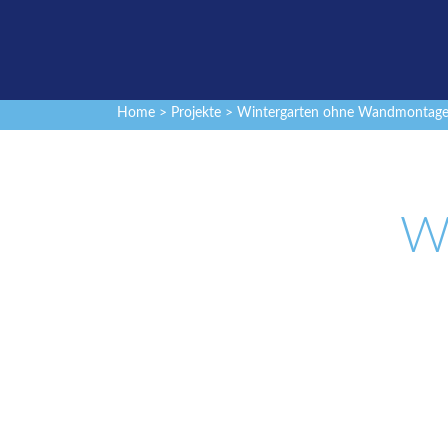
Home
>
Projekte
> Wintergarten ohne Wandmontag
W