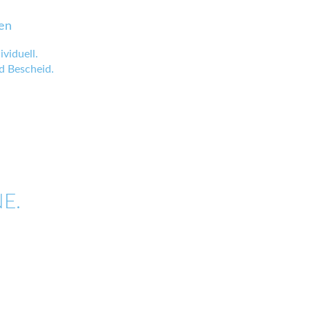
en
viduell.
 Bescheid.
E.