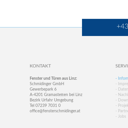
+43
KONTAKT
SERV
Fenster und Türen aus Linz:
- Infom
Schmidinger GmbH
- Impr
Gewerbepark 6
- Date
A-4201 Gramastetten bei Linz
- Nachh
Bezirk Urfahr Umgebung
- Down
Tel 07239 7031 0
- Proje
office@fensterschmidinger.at
- Partn
- Jobs