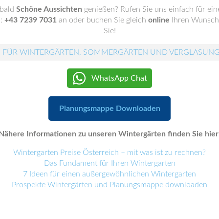
 bald
Schöne Aussichten
genießen? Rufen Sie uns einfach für ei
.:
+43 7239 7031
an oder buchen Sie gleich
online
Ihren Wunscht
Sie!
 FÜR WINTERGÄRTEN, SOMMERGÄRTEN UND VERGLASUN
WhatsApp Chat
Planungsmappe Downloaden
Nähere Informationen zu unseren Wintergärten finden Sie hier
Wintergarten Preise Österreich – mit was ist zu rechnen?
Das Fundament für Ihren Wintergarten
7 Ideen für einen außergewöhnlichen Wintergarten
Prospekte Wintergärten und Planungsmappe downloaden