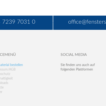
 7239 7031 0
office@fensters
ICEMENÜ
SOCIAL MEDIA
aterial bestellen
Sie finden uns auch auf
essum/AGB
folgenden Plattformen
nschutz
altigkeit
loads
kte
er