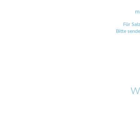
m
Für Sal
Bitte send
W