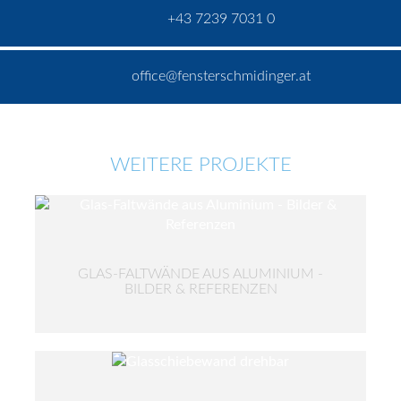
+43 7239 7031 0
office@fensterschmidinger.at
WEITERE PROJEKTE
GLAS-FALTWÄNDE AUS ALUMINIUM -
BILDER & REFERENZEN