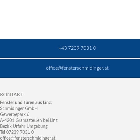
+43 7239 7031 0
office@fensterschmidinger.at
KONTAKT
Fenster und Türen aus Linz:
Schmidinger GmbH
Gewerbepark 6
A-4201 Gramastetten bei Linz
Bezirk Urfahr Umgebung
Tel 07239 7031 0
office@fensterschmidinger.at