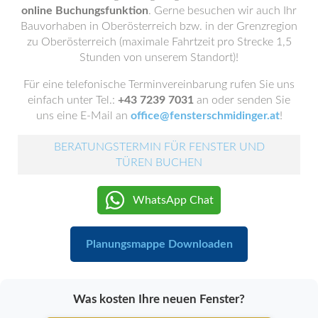
online Buchungsfunktion
. Gerne besuchen wir auch Ihr
Bauvorhaben in Oberösterreich bzw. in der Grenzregion
zu Oberösterreich (maximale Fahrtzeit pro Strecke 1,5
Stunden von unserem Standort)!
Für eine telefonische Terminvereinbarung rufen Sie uns
einfach unter Tel.:
+43 7239 7031
an oder senden Sie
uns eine E-Mail an
office@fensterschmidinger.at
!
BERATUNGSTERMIN FÜR FENSTER UND
TÜREN BUCHEN
WhatsApp Chat
Planungsmappe Downloaden
Was kosten Ihre neuen Fenster?