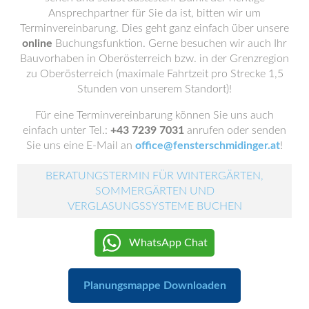
Ansprechpartner für Sie da ist, bitten wir um
Terminvereinbarung. Dies geht ganz einfach über unsere
online
Buchungsfunktion. Gerne besuchen wir auch Ihr
Bauvorhaben in Oberösterreich bzw. in der Grenzregion
zu Oberösterreich (maximale Fahrtzeit pro Strecke 1,5
Stunden von unserem Standort)!
Für eine Terminvereinbarung können Sie uns auch
einfach unter Tel.:
+43 7239 7031
anrufen oder senden
Sie uns eine E-Mail an
office@fensterschmidinger.at
!
BERATUNGSTERMIN FÜR WINTERGÄRTEN,
SOMMERGÄRTEN UND
VERGLASUNGSSYSTEME BUCHEN
WhatsApp Chat
Planungsmappe Downloaden