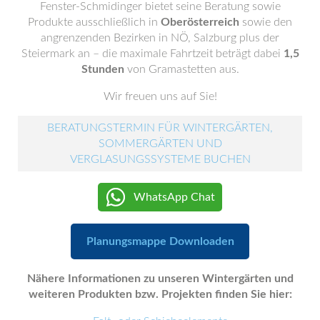
Fenster-Schmidinger bietet seine Beratung sowie
Produkte ausschließlich in
Oberösterreich
sowie den
angrenzenden Bezirken in NÖ, Salzburg plus der
Steiermark an – die maximale Fahrtzeit beträgt dabei
1,5
Stunden
von Gramastetten aus.
Wir freuen uns auf Sie!
BERATUNGSTERMIN FÜR WINTERGÄRTEN,
SOMMERGÄRTEN UND
VERGLASUNGSSYSTEME BUCHEN
WhatsApp Chat
Planungsmappe Downloaden
Nähere Informationen zu unseren Wintergärten und
weiteren Produkten bzw. Projekten finden Sie hier: