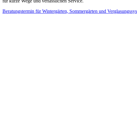
für kurze Wege und verlässlichen Service.
Beratungstermin für Wintergärten, Sommergärten und Verglasungssy