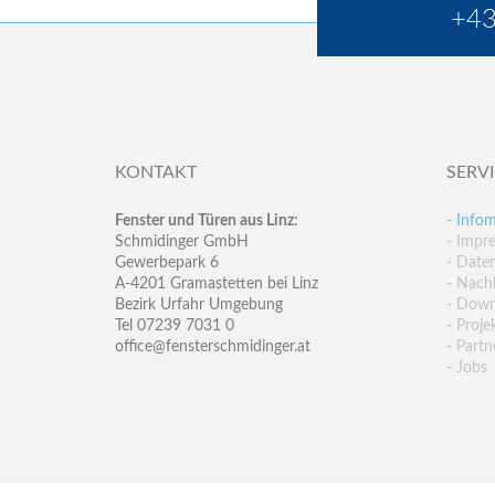
+43
KONTAKT
SERV
Fenster und Türen aus Linz:
- Infom
Schmidinger GmbH
- Impr
Gewerbepark 6
- Date
A-4201 Gramastetten bei Linz
- Nachh
Bezirk Urfahr Umgebung
- Down
Tel 07239 7031 0
- Proje
office@fensterschmidinger.at
- Partn
- Jobs