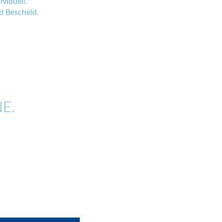
viduell.
 Bescheid.
E.