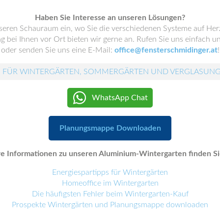
Haben Sie Interesse an unseren Lösungen?
nseren Schauraum ein, wo Sie die verschiedenen Systeme auf He
 bei Ihnen vor Ort bieten wir gerne an. Rufen Sie uns einfach un
oder senden Sie uns eine E-Mail:
office@fensterschmidinger.at
!
 FÜR WINTERGÄRTEN, SOMMERGÄRTEN UND VERGLASUN
WhatsApp Chat
Planungsmappe Downloaden
e Informationen zu unseren Aluminium-Wintergarten finden Sie
Energiespartipps für Wintergärten
Homeoffice im Wintergarten
Die häufigsten Fehler beim Wintergarten-Kauf
Prospekte Wintergärten und Planungsmappe downloaden