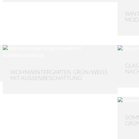
WIN
MODE
GLAS
NAC
WOHNWINTERGARTEN GRÜN/WEISS M
IT AUSSENBESCHATTUNG
SOMM
GRÜN