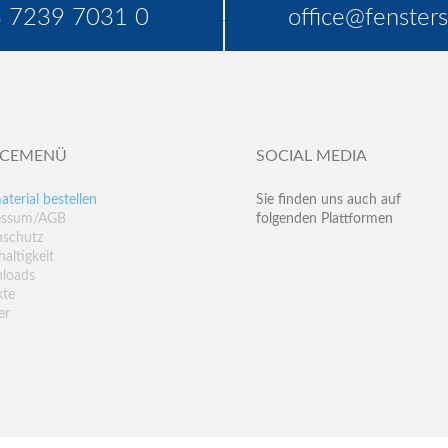
 7239 7031 0
office@fensters
ICEMENÜ
SOCIAL MEDIA
aterial bestellen
Sie finden uns auch auf
essum/AGB
folgenden Plattformen
nschutz
altigkeit
loads
kte
er