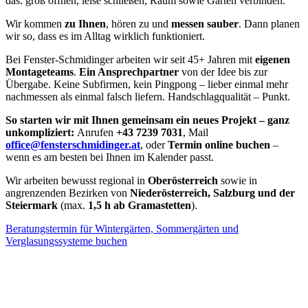
das: groß öffnen, leise schließen, Raum sowie Garten verbinden.
Wir kommen
zu Ihnen
, hören zu und
messen sauber
. Dann planen
wir so, dass es im Alltag wirklich funktioniert.
Bei Fenster-Schmidinger arbeiten wir seit 45+ Jahren mit
eigenen
Montageteams
.
Ein Ansprechpartner
von der Idee bis zur
Übergabe. Keine Subfirmen, kein Pingpong – lieber einmal mehr
nachmessen als einmal falsch liefern. Handschlagqualität – Punkt.
So starten wir mit Ihnen gemeinsam ein neues Projekt – ganz
unkompliziert:
Anrufen
+43 7239 7031
, Mail
office@fensterschmidinger.at
, oder
Termin online buchen
–
wenn es am besten bei Ihnen im Kalender passt.
Wir arbeiten bewusst regional in
Oberösterreich
sowie in
angrenzenden Bezirken von
Niederösterreich, Salzburg und der
Steiermark
(max.
1,5 h ab Gramastetten
).
Beratungstermin für Wintergärten, Sommergärten und
Verglasungssysteme buchen