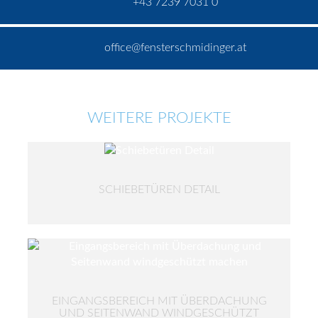
+43 7239 7031 0
office@fensterschmidinger.at
WEITERE PROJEKTE
SCHIEBETÜREN DETAIL
EINGANGSBEREICH MIT ÜBERDACHUNG
UND SEITENWAND WINDGESCHÜTZT